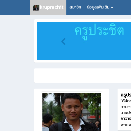
kruprachit
สมาชิก
ข้อมูลเพิ่มเติม
ครูป
ได้จัด
สามาร
นายป
อาจาร
e-ma