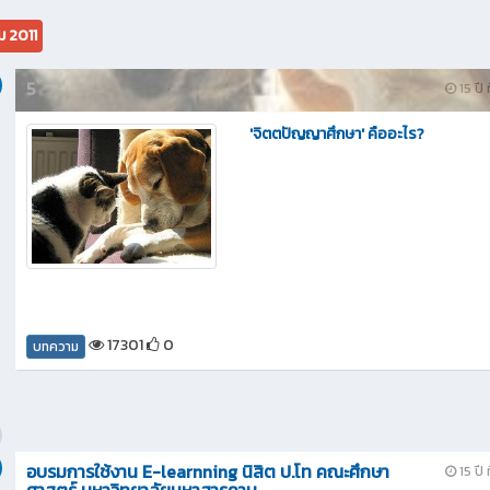
ม 2011
5
15 ปี 
'จิตตปัญญาศึกษา' คืออะไร?
17301
0
บทความ
อบรมการใช้งาน E-learnning นิสิต ป.โท คณะศึกษา
15 ปี 
ศาสตร์ มหาวิทยาลัยมหาสารคาม